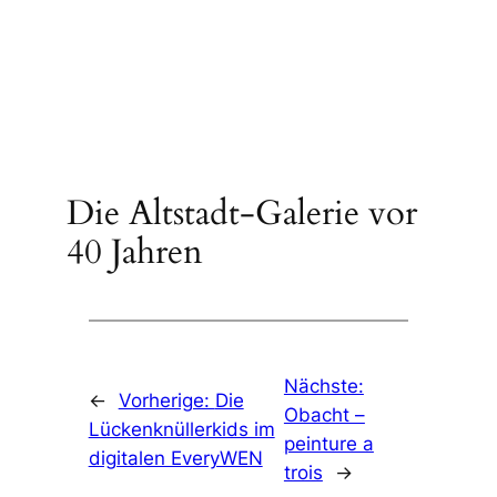
Die Altstadt-Galerie vor
40 Jahren
Nächste:
←
Vorherige:
Die
Obacht –
Lückenknüllerkids im
peinture a
digitalen EveryWEN
trois
→