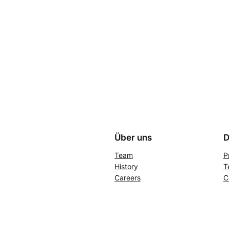
Über uns
D
Team
P
History
T
Careers
C