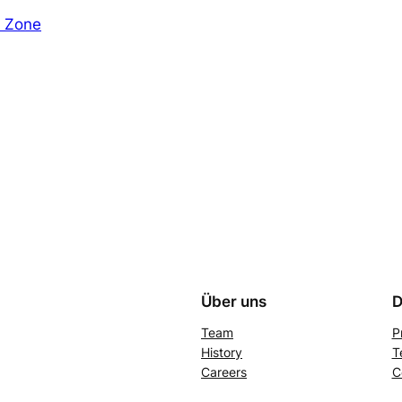
e Zone
Über uns
D
Team
P
History
T
Careers
C