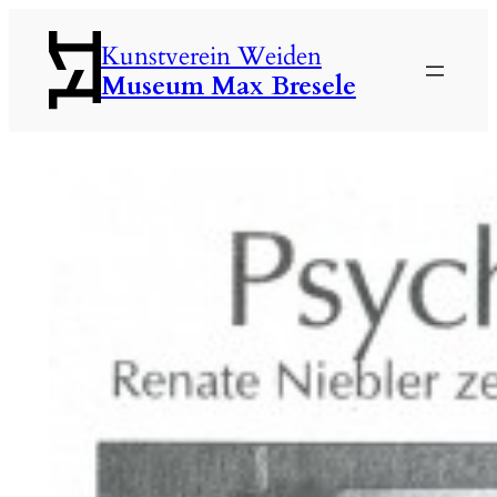
Zum
Kunstverein Weiden
Inhalt
Museum Max Bresele
springen