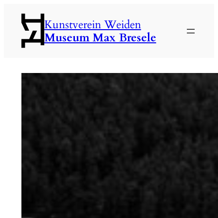
Zum
Kunstverein Weiden
Inhalt
Museum Max Bresele
springen